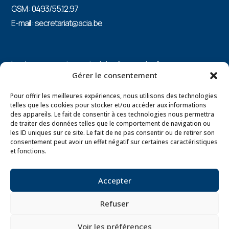
GSM : 0493/55.12.97
E-mail : secretariat@acia.be
Les bureaux sont ouverts du lundi au vendredi
Gérer le consentement
de 8h à 12h30 sur rendez-vous.
Pour offrir les meilleures expériences, nous utilisons des technologies
PRÉSIDENTE : Catherine ARNOLD 0496/87.82.15
telles que les cookies pour stocker et/ou accéder aux informations
des appareils. Le fait de consentir à ces technologies nous permettra
de traiter des données telles que le comportement de navigation ou
les ID uniques sur ce site. Le fait de ne pas consentir ou de retirer son
consentement peut avoir un effet négatif sur certaines caractéristiques
et fonctions.
Mentions légales
Politique de confidentialité
Accepter
Refuser
Voir les préférences