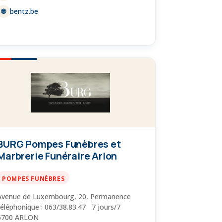
bentz.be
🌐
BURG Pompes Funèbres et
Marbrerie Funéraire Arlon
POMPES FUNÈBRES
Avenue de Luxembourg, 20, Permanence
téléphonique : 063/38.83.47 7 jours/7
6700 ARLON