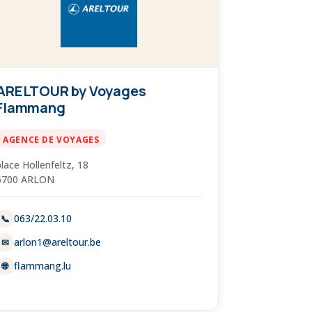
ARELTOUR by Voyages
Flammang
AGENCE DE VOYAGES
place Hollenfeltz, 18
6700 ARLON
063/22.03.10
📞
arlon1@areltour.be
✉
flammang.lu
🌐