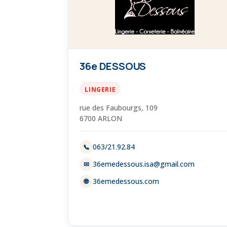
36e DESSOUS
LINGERIE
rue des Faubourgs, 109
6700 ARLON
063/21.92.84
📞
36emedessous.isa@gmail.com
✉
36emedessous.com
🌐