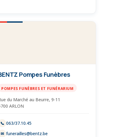
BENTZ Pompes Funèbres
POMPES FUNÈBRES ET FUNÉRARIUM
Rue du Marché au Beurre, 9-11
6700 ARLON
063/37.10.45
📞
funerailles@bentz.be
✉