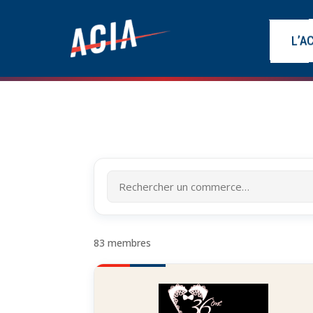
L’A
Rechercher
un
membre
83 membres