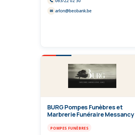
063/22 02 30
📞
arlon@beobank.be
✉
BURG Pompes Funèbres et
Marbrerie Funéraire Messancy
POMPES FUNÈBRES