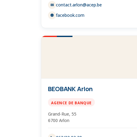
contact.arlon@acep.be
✉
facebook.com
🌐
BEOBANK Arlon
AGENCE DE BANQUE
Grand-Rue, 55
6700 Arlon