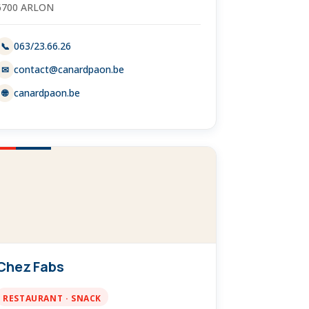
6700 ARLON
063/23.66.26
📞
contact@canardpaon.be
✉
canardpaon.be
🌐
Chez Fabs
RESTAURANT · SNACK