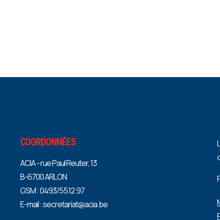
COORDONNÉES
ACIA - rue Paul Reuter, 13
B-6700 ARLON
GSM : 0493/55.12.97
E-mail : secretariat@acia.be