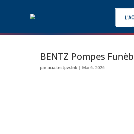
L’A
BENTZ Pompes Funèb
par
acia.testpw.link
|
Mai 6, 2026