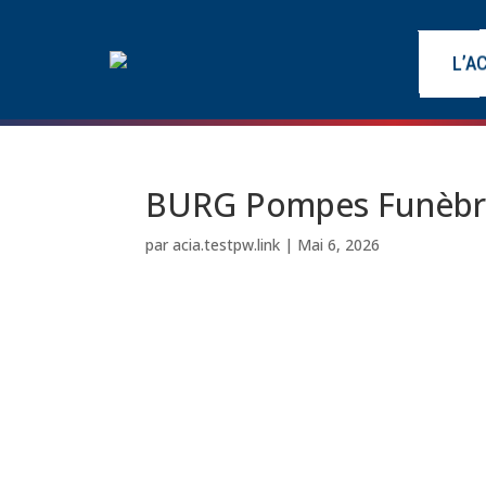
L’A
BURG Pompes Funèbres
par
acia.testpw.link
|
Mai 6, 2026