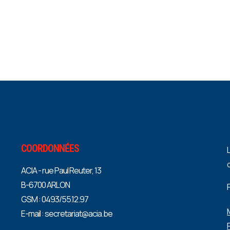
COORDONNÉES
ACIA - rue Paul Reuter, 13
B-6700 ARLON
GSM : 0493/55.12.97
E-mail : secretariat@acia.be