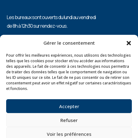
Les bureaux sont ouverts du lundi au vendredi
de 8h à 12h30 sur rendez-vous.
PRÉSIDENTE : Catherine ARNOLD 0496/87.82.15
Gérer le consentement
Pour offrir les meilleures expériences, nous utilisons des technologies
telles que les cookies pour stocker et/ou accéder aux informations
des appareils. Le fait de consentir à ces technologies nous permettra
Mentions légales
de traiter des données telles que le comportement de navigation ou
les ID uniques sur ce site. Le fait de ne pas consentir ou de retirer son
Politique de confidentialité
consentement peut avoir un effet négatif sur certaines caractéristiques
et fonctions.
Accepter
Made with love by
Primeweb
Refuser
Voir les préférences