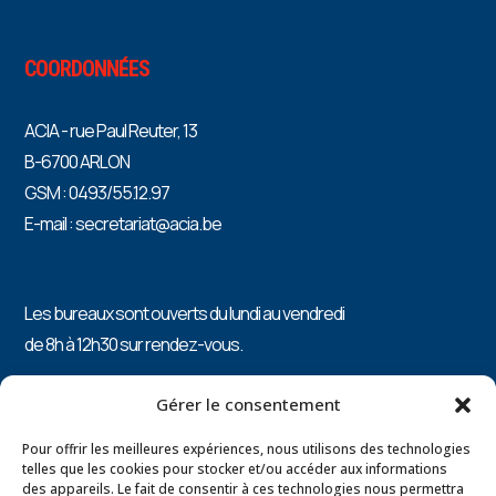
COORDONNÉES
ACIA - rue Paul Reuter, 13
B-6700 ARLON
GSM : 0493/55.12.97
E-mail : secretariat@acia.be
Les bureaux sont ouverts du lundi au vendredi
de 8h à 12h30 sur rendez-vous.
PRÉSIDENTE : Catherine ARNOLD 0496/87.82.15
Gérer le consentement
Pour offrir les meilleures expériences, nous utilisons des technologies
telles que les cookies pour stocker et/ou accéder aux informations
des appareils. Le fait de consentir à ces technologies nous permettra