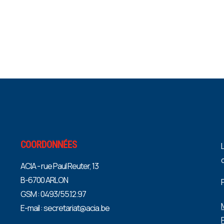
COORDONNÉES
ACIA - rue Paul Reuter, 13
B-6700 ARLON
GSM : 0493/55.12.97
E-mail : secretariat@acia.be