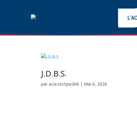
L’A
J.D.B.S.
par
acia.testpw.link
|
Mai 6, 2026