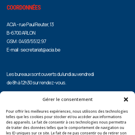
COORDONNÉES
ACIA - rue Paul Reuter, 13
B-6700 ARLON
GSM : 0493/55.12.97
E-mail : secretariat@acia.be
Les bureaux sont ouverts du lundi au vendredi
de 8h à 12h30 sur rendez-vous.
PRÉSIDENTE : Catherine ARNOLD 0496/87.82.15
Gérer le consentement
Pour offrir les meilleures expériences, nous utilisons des technologies
telles que les cookies pour stocker et/ou accéder aux informations
des appareils. Le fait de consentir à ces technologies nous permettra
Mentions légales
de traiter des données telles que le comportement de navigation ou
les ID uniques sur ce site. Le fait de ne pas consentir ou de retirer son
Politique de confidentialité