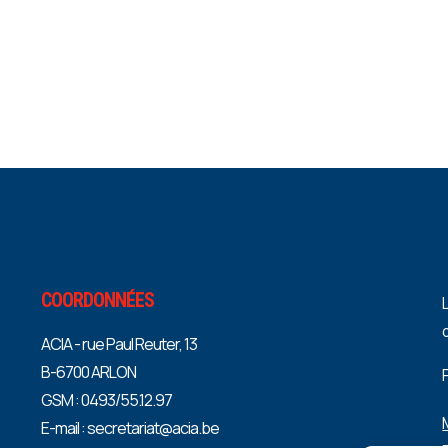
COORDONNÉES
ACIA - rue Paul Reuter, 13
B-6700 ARLON
GSM : 0493/55.12.97
E-mail : secretariat@acia.be