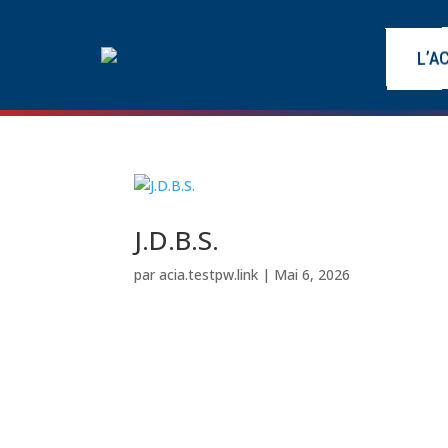
L’A
J.D.B.S.
par
acia.testpw.link
|
Mai 6, 2026