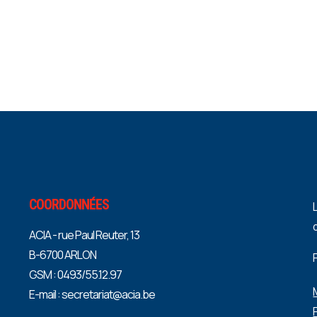
COORDONNÉES
ACIA - rue Paul Reuter, 13
B-6700 ARLON
GSM : 0493/55.12.97
E-mail : secretariat@acia.be