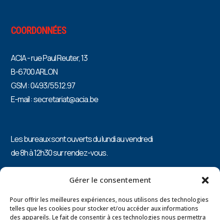
COORDONNÉES
ACIA - rue Paul Reuter, 13
B-6700 ARLON
GSM : 0493/55.12.97
E-mail : secretariat@acia.be
Les bureaux sont ouverts du lundi au vendredi
de 8h à 12h30 sur rendez-vous.
PRÉSIDENTE : Catherine ARNOLD 0496/87.82.15
Gérer le consentement
Pour offrir les meilleures expériences, nous utilisons des technologies
telles que les cookies pour stocker et/ou accéder aux informations
des appareils. Le fait de consentir à ces technologies nous permettra